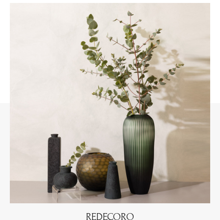
REDECORО