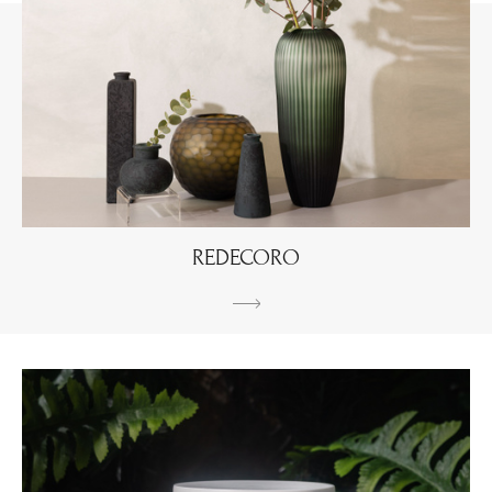
REDECORО