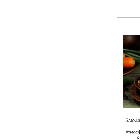
Блюда
Атмос
с