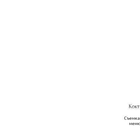
Кок
Съемка
меню