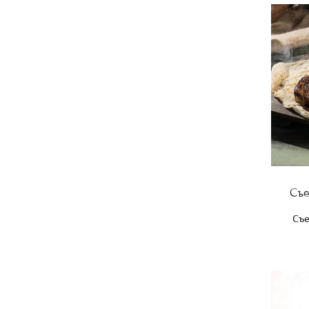
Съ
Съе