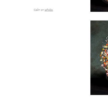
Сайт от
wfolio