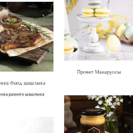
Проект Макарунсы
емка блюд шашлыка
мка разного шашлыка