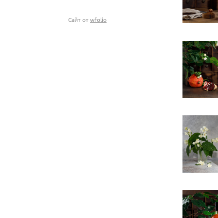
Сайт от
wfolio