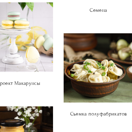
Семена
роект Макарунсы
Съемка полуфабрикатов