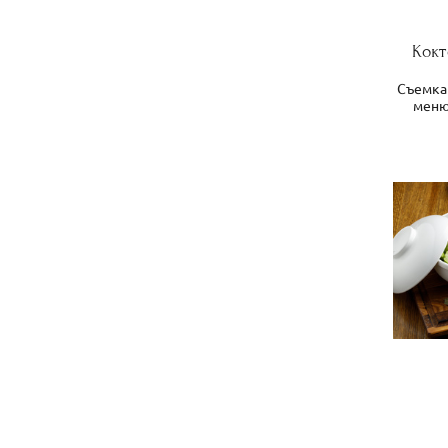
Кок
Съемка
меню