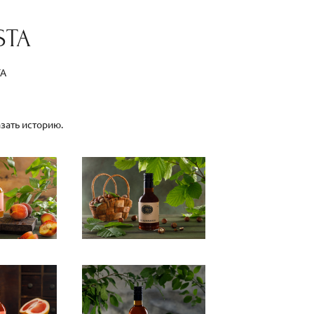
STA
TA
зать историю.