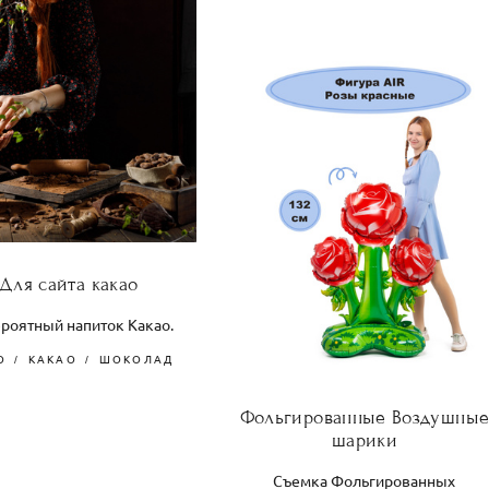
Для сайта какао
роятный напиток Какао.
О
КАКАО
ШОКОЛАД
Фольгированные Воздушны
шарики
Съемка Фольгированных